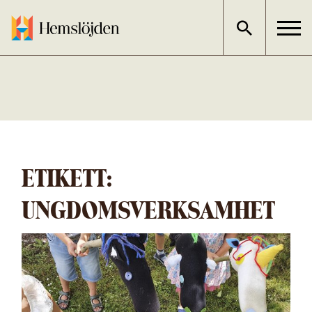
Gå
direkt
till
innehållet
ETIKETT:
UNGDOMSVERKSAMHET