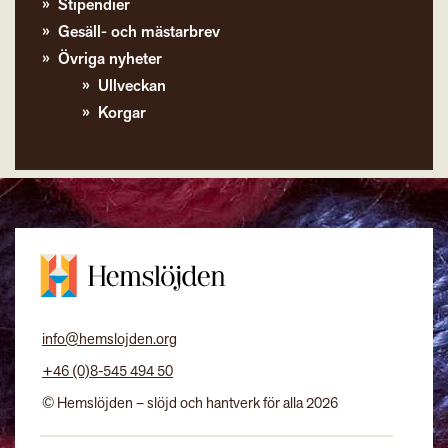
Stipendier
Gesäll- och mästarbrev
Övriga nyheter
Ullveckan
Korgar
info@hemslojden.org
+46 (0)8-545 494 50
© Hemslöjden – slöjd och hantverk för alla 2026