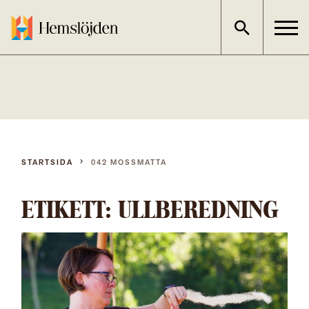
Gå
direkt
till
innehållet
STARTSIDA
042 MOSSMATTA
ETIKETT:
ULLBEREDNING