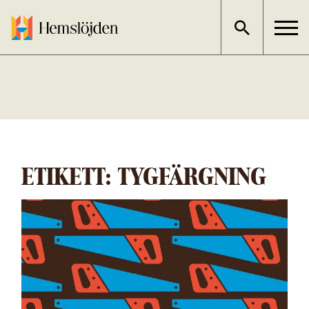
Gå
direkt
till
innehållet
ETIKETT:
TYGFÄRGNING