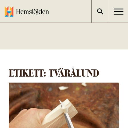
Gå
direkt
till
innehållet
ETIKETT:
TVÄRÅLUND