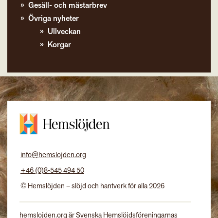
Gesäll- och mästarbrev
Övriga nyheter
Ullveckan
Korgar
info@hemslojden.org
+46 (0)8-545 494 50
© Hemslöjden – slöjd och hantverk för alla 2026
hemslojden.org är Svenska Hemslöjdsföreningarnas