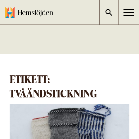
Gå
direkt
till
innehållet
ETIKETT:
TVÅÄNDSTICKNING