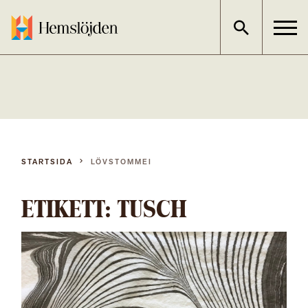
Gå
direkt
till
innehållet
STARTSIDA
LÖVSTOMMEI
ETIKETT:
TUSCH