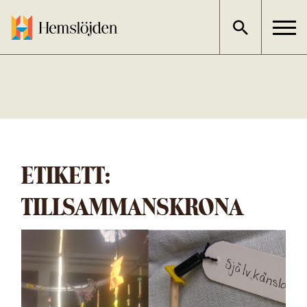
Gå
direkt
till
innehållet
ETIKETT:
TILLSAMMANSKRONA