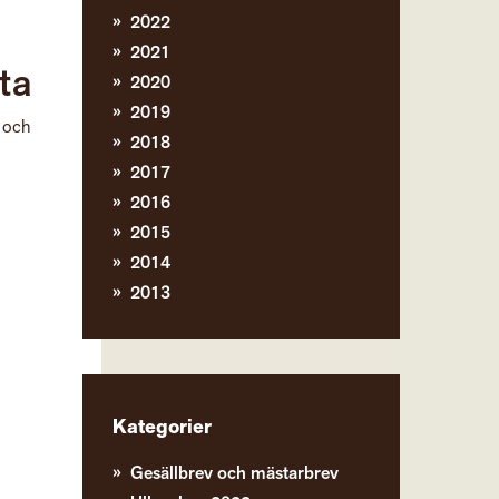
2022
2021
ta
2020
2019
r och
2018
2017
2016
2015
2014
2013
Kategorier
Gesällbrev och mästarbrev