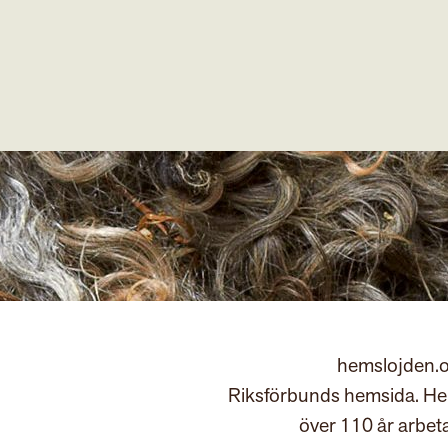
hemslojden.o
Riksförbunds hemsida. Hem
över 110 år arbet