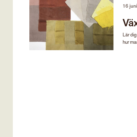
16 jun
Väx
Lär dig
hur man