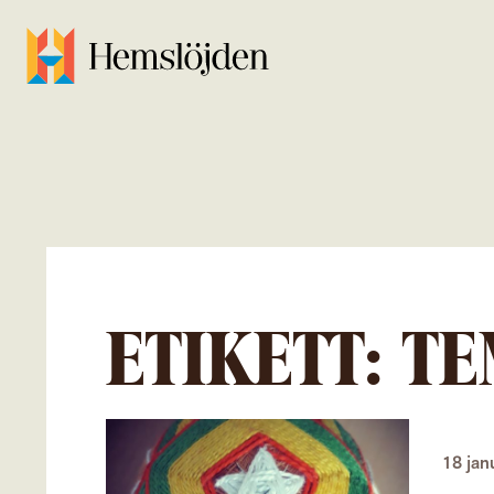
ETIKETT:
TE
18 jan