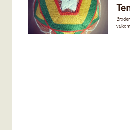
Te
Brodera
välkom