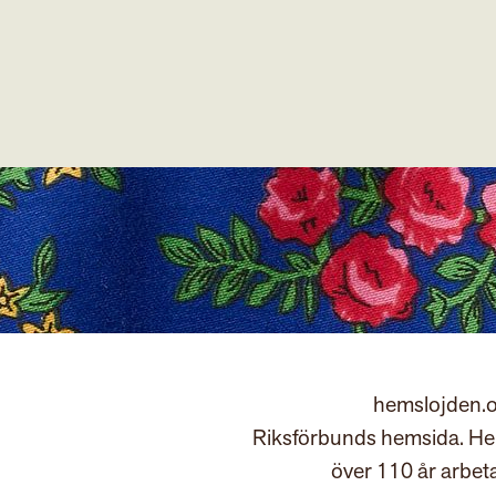
hemslojden.o
Riksförbunds hemsida. Hem
över 110 år arbet