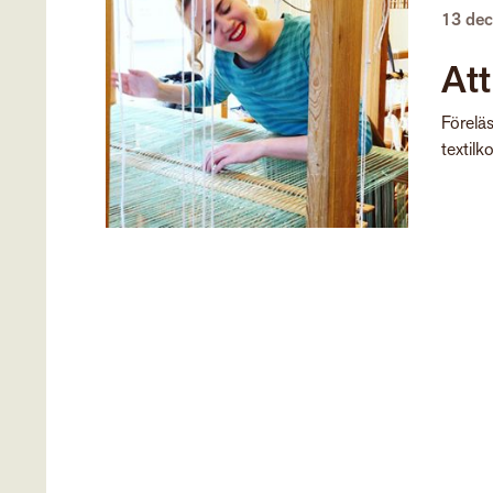
13 de
Att
Förelä
textilk