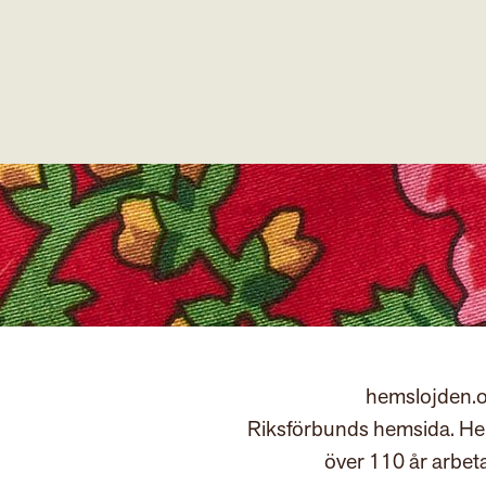
hemslojden.o
Riksförbunds hemsida. Hem
över 110 år arbet