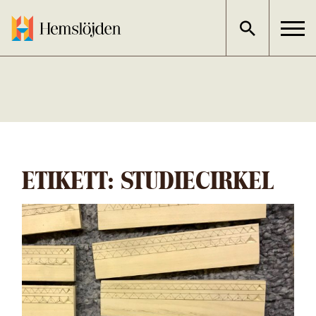
Gå
direkt
till
innehållet
ETIKETT:
STUDIECIRKEL