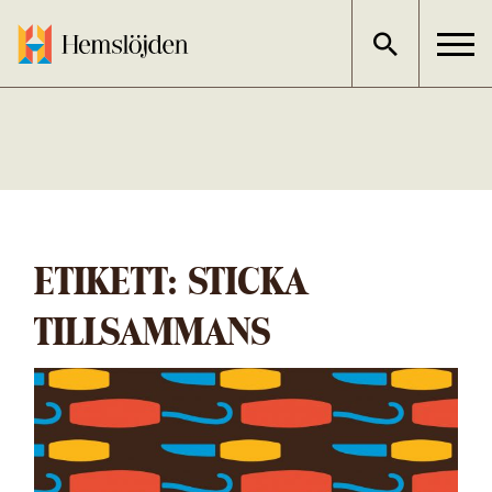
Gå
direkt
till
innehållet
ETIKETT:
STICKA
TILLSAMMANS