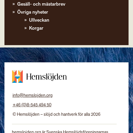
Gesäll- och mästarbrev
Övriga nyheter
Ullveckan
Korgar
info@hemslojden.org
+46 (0)8-545 494 50
© Hemslöjden – slöjd och hantverk för alla 2026
hemslojden.org är Svenska Hemslöjdsföreningarnas