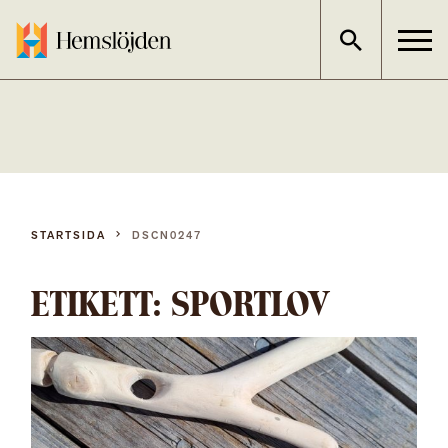
Gå
direkt
till
innehållet
STARTSIDA
DSCN0247
ETIKETT:
SPORTLOV