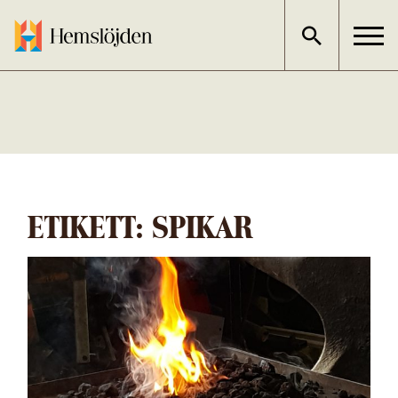
Gå
direkt
till
innehållet
ETIKETT:
SPIKAR