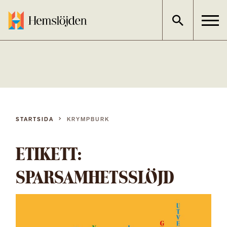
Gå
direkt
till
innehållet
STARTSIDA
KRYMPBURK
ETIKETT:
SPARSAMHETSSLÖJD