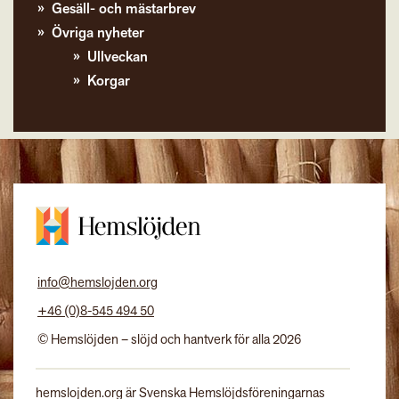
Gesäll- och mästarbrev
Övriga nyheter
Ullveckan
Korgar
info@hemslojden.org
+46 (0)8-545 494 50
© Hemslöjden – slöjd och hantverk för alla 2026
hemslojden.org är Svenska Hemslöjdsföreningarnas