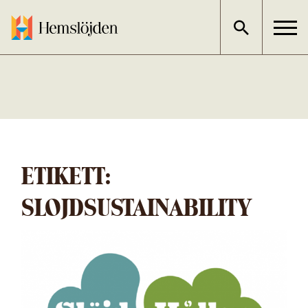
Gå
direkt
till
innehållet
ETIKETT:
SLOJDSUSTAINABILITY