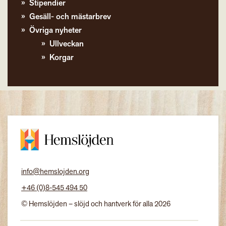
Stipendier
Gesäll- och mästarbrev
Övriga nyheter
Ullveckan
Korgar
info@hemslojden.org
+46 (0)8-545 494 50
© Hemslöjden – slöjd och hantverk för alla 2026