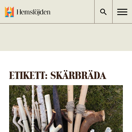
Gå
direkt
till
innehållet
ETIKETT:
SKÄRBRÄDA