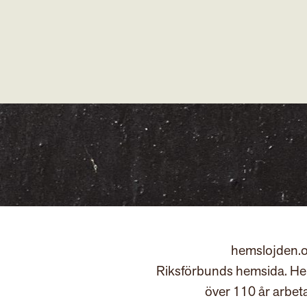
hemslojden.o
Riksförbunds hemsida. Hem
över 110 år arbet