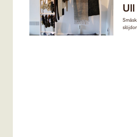
Ull
Småskal
slöjdom