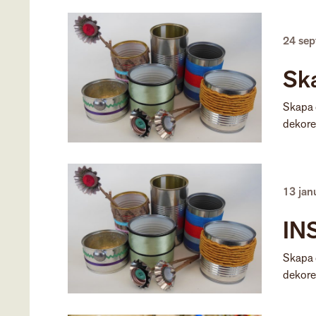
24 se
Ska
Skapa d
dekorer
13 jan
INS
Skapa d
dekorer