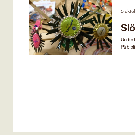
5 okt
Sl
Under h
På bibli