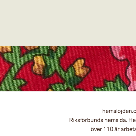
hemslojden.o
Riksförbunds hemsida. Hem
över 110 år arbet