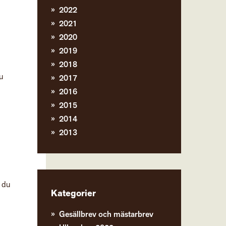
2022
2021
2020
2019
2018
u
2017
2016
2015
2014
2013
n du
Kategorier
Gesällbrev och mästarbrev