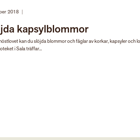
ober 2018
|
öjda kapsylblommor
östlovet kan du slöjda blommor och fåglar av korkar, kapsyler och l
oteket i Sala träffar...