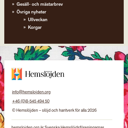
Gesäll- och mästarbrev
Övriga nyheter
Ullveckan
Korgar
info@hemslojden.org
+46 (0)8-545 494 50
© Hemslöjden – slöjd och hantverk för alla 2026
hemslojden.org är Svenska Hemslöjdsföreningarnas