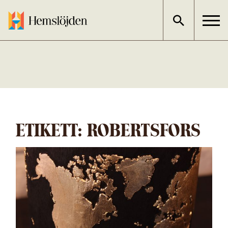
Gå
direkt
till
innehållet
ETIKETT:
ROBERTSFORS