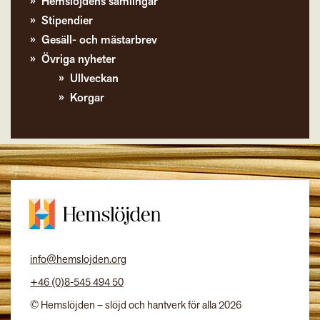
Hemslöjdens samlingar
Stipendier
Gesäll- och mästarbrev
Övriga nyheter
Ullveckan
Korgar
info@hemslojden.org
+46 (0)8-545 494 50
© Hemslöjden – slöjd och hantverk för alla 2026