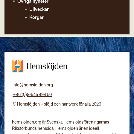
Övriga nyheter
Ullveckan
Korgar
info@hemslojden.org
+46 (0)8-545 494 50
© Hemslöjden – slöjd och hantverk för alla 2026
hemslojden.org är Svenska Hemslöjdsföreningarnas
Riksförbunds hemsida. Hemslöjden är en ideell