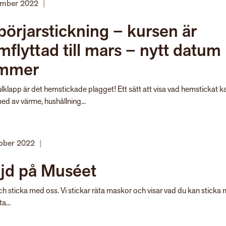
ember 2022
|
örjarstickning – kursen är
mflyttad till mars – nytt datum
mmer
ulklapp är det hemstickade plagget! Ett sätt att visa vad hemstickat k
ed av värme, hushållning...
tober 2022
|
öjd på Muséet
 sticka med oss. Vi stickar räta maskor och visar vad du kan sticka
a...