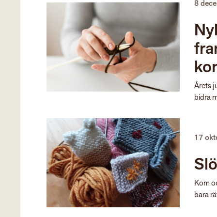
8 dec
Nyb
fra
ko
Årets j
bidra m
17 ok
Sl
Kom och
bara rät