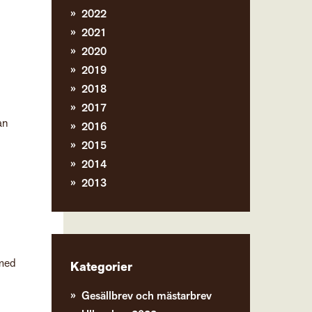
2022
2021
2020
2019
2018
2017
an
2016
2015
2014
2013
 med
Kategorier
Gesällbrev och mästarbrev