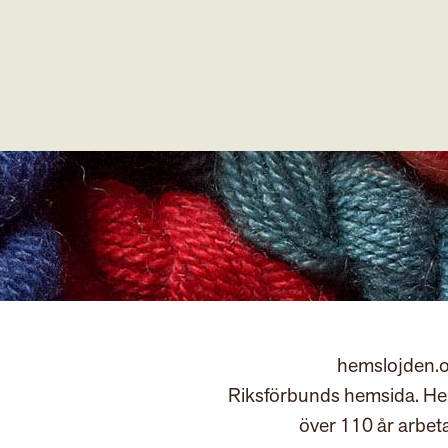
hemslojden.o
Riksförbunds hemsida. Hem
över 110 år arbet