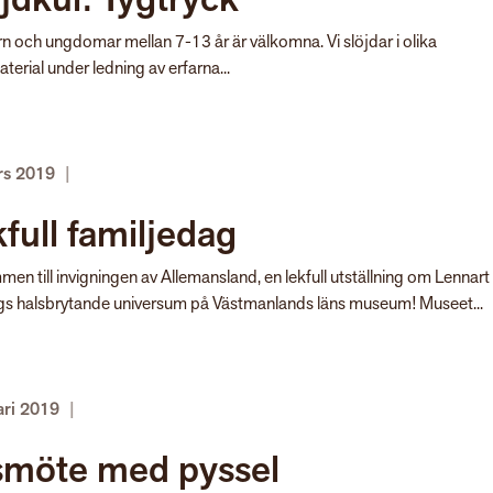
rn och ungdomar mellan 7-13 år är välkomna. Vi slöjdar i olika
terial under ledning av erfarna...
rs 2019
|
full familjedag
en till invigningen av Allemansland, en lekfull utställning om Lennart
ngs halsbrytande universum på Västmanlands läns museum! Museet...
ari 2019
|
smöte med pyssel