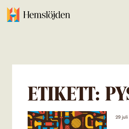
ETIKETT:
PY
29 jul