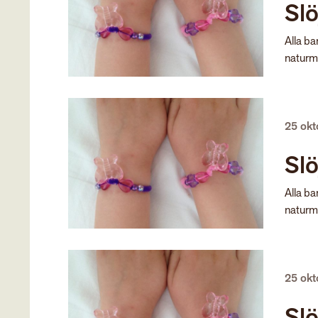
Slö
Alla ba
naturma
25 ok
Sl
Alla ba
naturma
25 ok
Slö