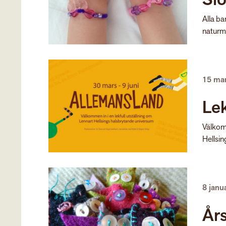
Alla ba
naturma
15 ma
Lek
Välkomm
Hellsi
8 janu
År