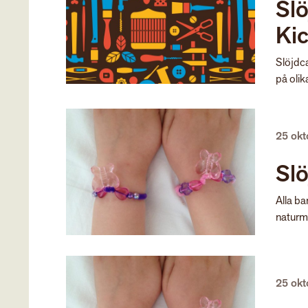
Slö
Kic
Slöjdca
på olik
25 ok
Slö
Alla ba
naturma
25 ok