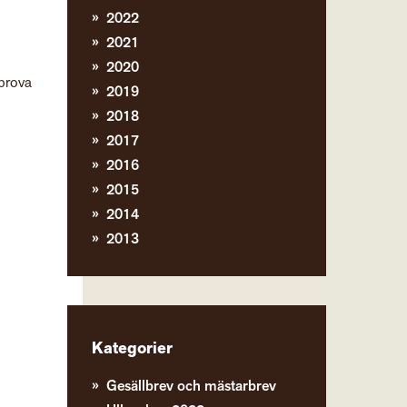
2022
2021
2020
 prova
2019
2018
2017
2016
2015
2014
2013
Kategorier
Gesällbrev och mästarbrev