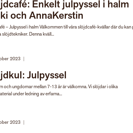
jdcafé: Enkelt julpyssel i halm
ki och AnnaKerstin
fé – Julpyssel i halm Välkommen till våra slöjdcafé-kvällar där du kan
a slöjdtekniker. Denna kväll...
tober 2023
|
jdkul: Julpyssel
rn och ungdomar mellan 7-13 år är välkomna. Vi slöjdar i olika
terial under ledning av erfarna...
tober 2023
|