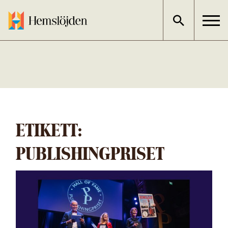
Gå
direkt
till
innehållet
ETIKETT:
PUBLISHINGPRISET