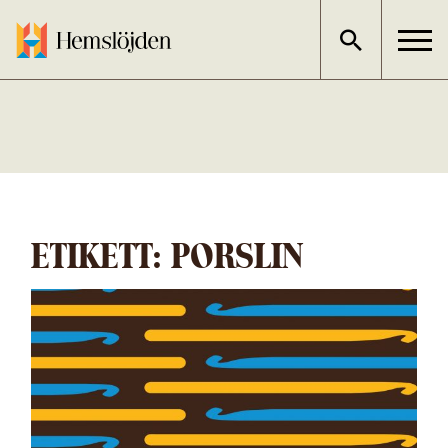
Gå
direkt
till
innehållet
ETIKETT:
PORSLIN