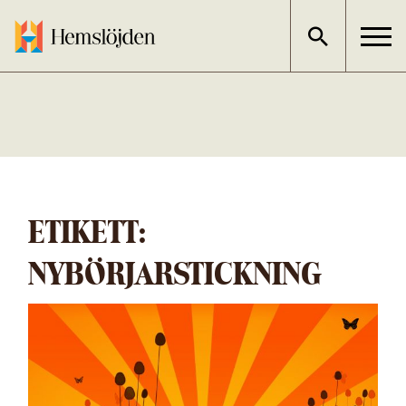
Gå
direkt
till
innehållet
ETIKETT:
NYBÖRJARSTICKNING