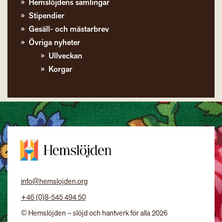
Hemslöjdens samlingar
Stipendier
Gesäll- och mästarbrev
Övriga nyheter
Ullveckan
Korgar
info@hemslojden.org
+46 (0)8-545 494 50
© Hemslöjden – slöjd och hantverk för alla 2026