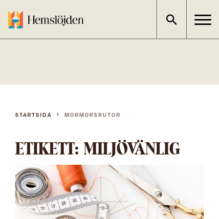
Gå
direkt
till
innehållet
STARTSIDA
MORMORSRUTOR
ETIKETT:
MILJÖVÄNLIG