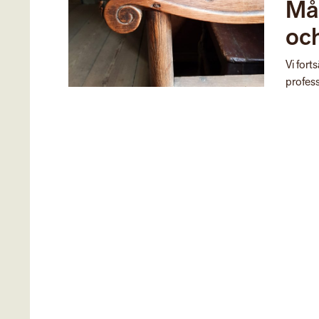
Mån
oc
Vi fort
profess