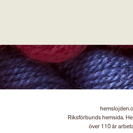
hemslojden.o
Riksförbunds hemsida. Hem
över 110 år arbet