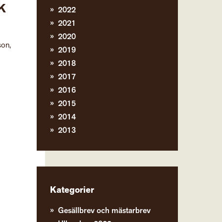
k
2022
2021
2020
son,
2019
2018
2017
2016
2015
2014
2013
Kategorier
Gesällbrev och mästarbrev