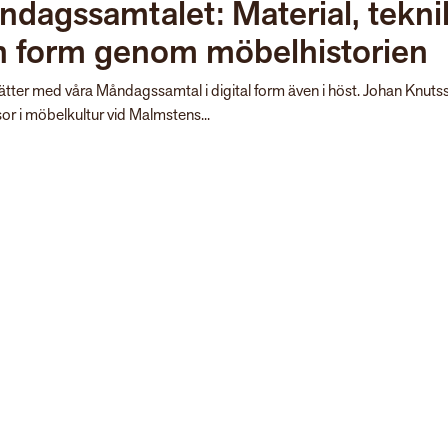
dagssamtalet: Material, tekni
h form genom möbelhistorien
sätter med våra Måndagssamtal i digital form även i höst. Johan Knuts
or i möbelkultur vid Malmstens...