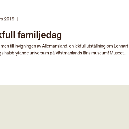
rs 2019
|
full familjedag
en till invigningen av Allemansland, en lekfull utställning om Lennart
ngs halsbrytande universum på Västmanlands läns museum! Museet...