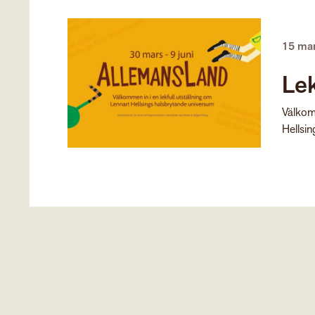
15 ma
Lek
Välkomm
Hellsi