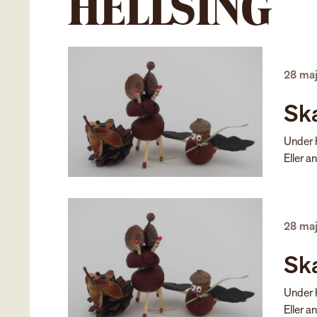
HELLSING
28 ma
Ska
Under h
Eller a
28 ma
Ska
Under h
Eller a