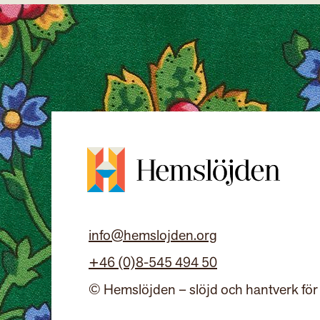
info@hemslojden.org
+46 (0)8-545 494 50
© Hemslöjden – slöjd och hantverk för