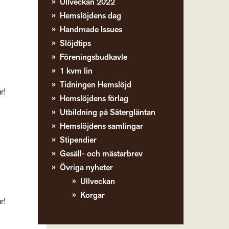
Ullveckan 2022
Hemslöjdens dag
Handmade Issues
Slöjdtips
Föreningsbudkavle
1 kvm lin
Tidningen Hemslöjd
r!
Hemslöjdens förlag
Utbildning på Sätergläntan
Hemslöjdens samlingar
Stipendier
Gesäll- och mästarbrev
Övriga nyheter
Ullveckan
Korgar
r!