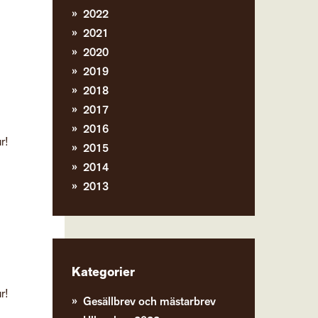
2022
2021
2020
2019
2018
2017
2016
r!
2015
2014
2013
Kategorier
r!
Gesällbrev och mästarbrev