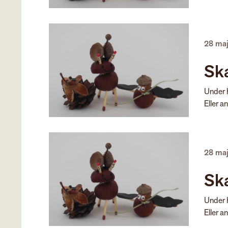
28 ma
Ska
Under h
Eller a
28 ma
Ska
Under h
Eller a