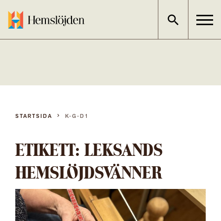
Gå
direkt
till
innehållet
STARTSIDA
K-G-D1
ETIKETT:
LEKSANDS
HEMSLÖJDSVÄNNER