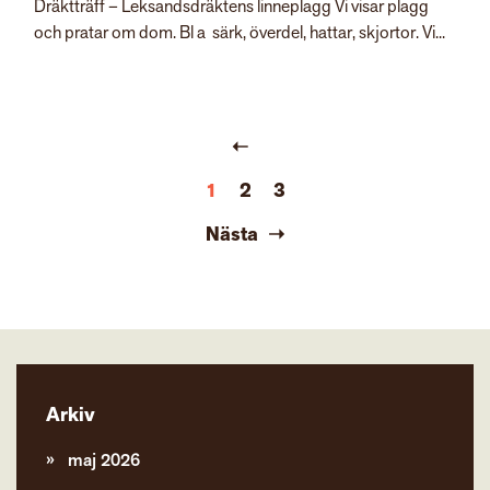
Dräktträff – Leksandsdräktens linneplagg Vi visar plagg
och pratar om dom. Bl a särk, överdel, hattar, skjortor. Vi...
1
2
3
Nästa
Arkiv
maj 2026