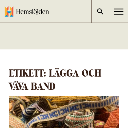
Gå
direkt
till
innehållet
ETIKETT:
LÄGGA OCH
VÄVA BAND