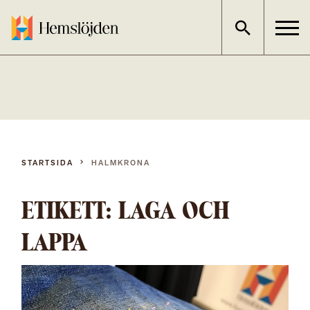
Gå
direkt
till
innehållet
STARTSIDA
HALMKRONA
ETIKETT:
LAGA OCH
LAPPA