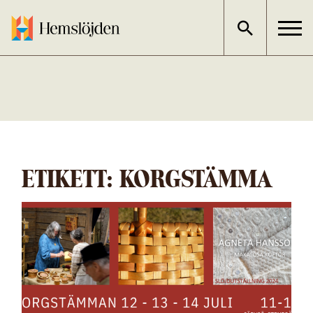
Gå
direkt
till
innehållet
ETIKETT:
KORGSTÄMMA