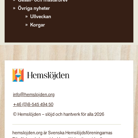
Gesäll- och mästarbrev
Övriga nyheter
Ullveckan
Korgar
info@hemslojden.org
+46 (0)8-545 494 50
© Hemslöjden – slöjd och hantverk för alla 2026
hemslojden.org är Svenska Hemslöjdsföreningarnas