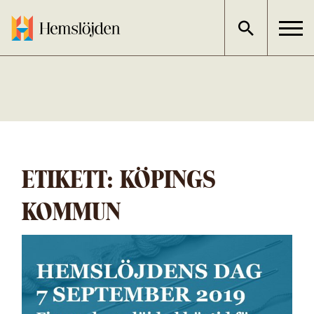
Gå
direkt
till
innehållet
ETIKETT:
KÖPINGS
KOMMUN