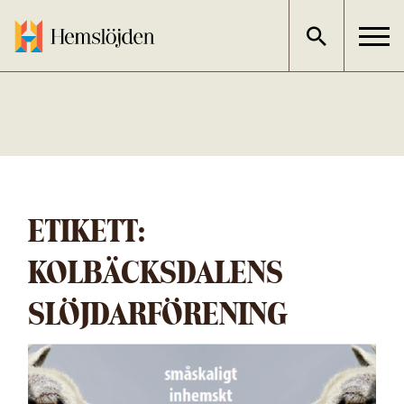
Gå
direkt
till
innehållet
ETIKETT:
KOLBÄCKSDALENS
SLÖJDARFÖRENING