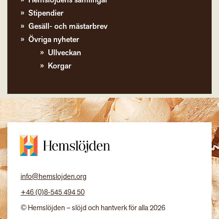
Hemslöjdens samlingar
Stipendier
Gesäll- och mästarbrev
Övriga nyheter
Ullveckan
Korgar
info@hemslojden.org
+46 (0)8-545 494 50
© Hemslöjden – slöjd och hantverk för alla 2026