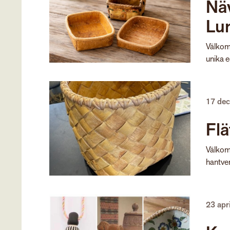
Näv
Lu
Välkomm
unika 
17 de
Flä
Välkomm
hantver
23 apr