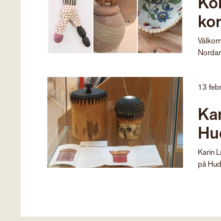
Ko
ko
Välkom
Nordan
13 feb
Kar
Hud
Karin L
på Hudi