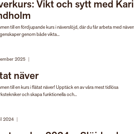
erkurs: Vikt och sytt med Kar
ndholm
en till en fördjupande kurs i näverslöjd, där du får arbeta med näver
egenskaper genom både vikta...
cember 2025
|
tat näver
en till en kurs i flätat näver! Upptäck en av våra mest tidlösa
kstekniker och skapa funktionella och...
il 2024
|