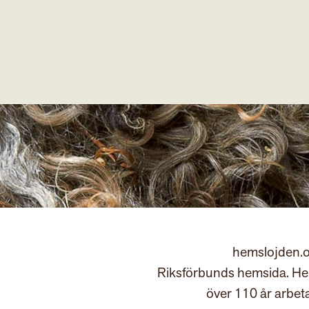
hemslojden.o
Riksförbunds hemsida. Hem
över 110 år arbet