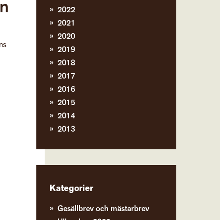
in
2022
2021
2020
ns
2019
2018
2017
2016
2015
2014
2013
Kategorier
Gesällbrev och mästarbrev