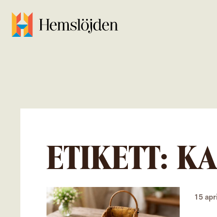
ETIKETT:
KA
15 apr