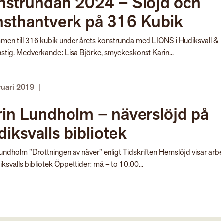
nstrundan 2024 – Slöjd och
nsthantverk på 316 Kubik
men till 316 kubik under årets konstrunda med LIONS i Hudiksvall &
stig. Medverkande: Lisa Björke, smyckeskonst Karin...
ruari 2019
|
in Lundholm – näverslöjd på
iksvalls bibliotek
undholm ”Drottningen av näver” enligt Tidskriften Hemslöjd visar arb
ksvalls bibliotek Öppettider: må – to 10.00...