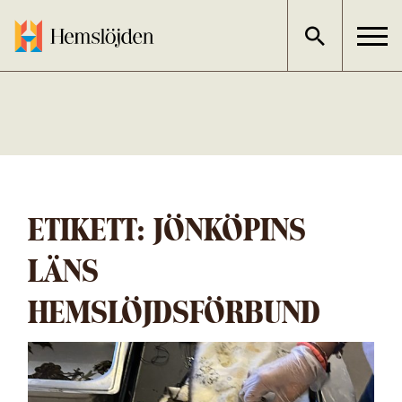
Gå
direkt
till
innehållet
ETIKETT:
JÖNKÖPINS
LÄNS
HEMSLÖJDSFÖRBUND