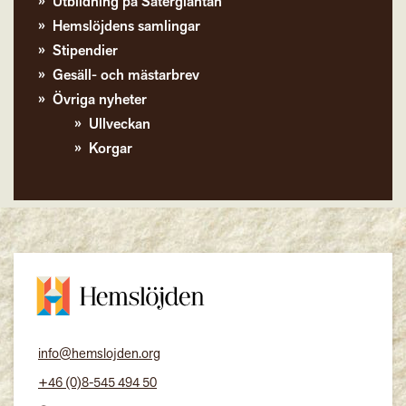
Utbildning på Sätergläntan
Hemslöjdens samlingar
Stipendier
Gesäll- och mästarbrev
Övriga nyheter
Ullveckan
Korgar
info@hemslojden.org
+46 (0)8-545 494 50