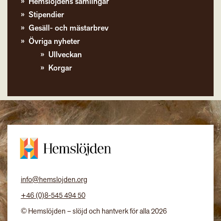
Hemslöjdens samlingar
Stipendier
Gesäll- och mästarbrev
Övriga nyheter
Ullveckan
Korgar
info@hemslojden.org
+46 (0)8-545 494 50
© Hemslöjden – slöjd och hantverk för alla 2026