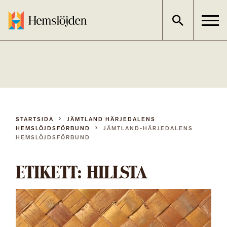
Gå
direkt
till
innehållet
STARTSIDA
JÄMTLAND HÄRJEDALENS
HEMSLÖJDSFÖRBUND
JÄMTLAND-HÄRJEDALENS
HEMSLÖJDSFÖRBUND
ETIKETT:
HILLSTA