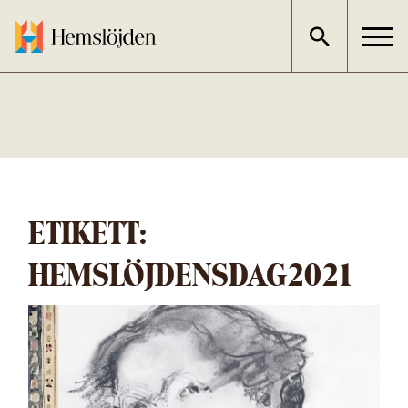
Gå
direkt
till
innehållet
ETIKETT:
HEMSLÖJDENSDAG2021