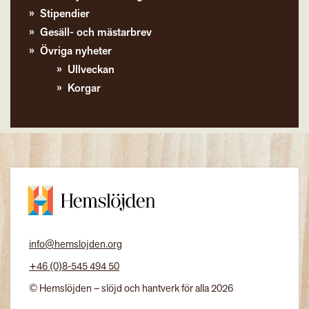
Stipendier
Gesäll- och mästarbrev
Övriga nyheter
Ullveckan
Korgar
info@hemslojden.org
+46 (0)8-545 494 50
© Hemslöjden – slöjd och hantverk för alla 2026