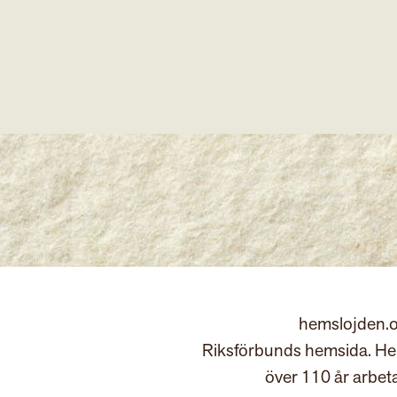
hemslojden.o
Riksförbunds hemsida. Hem
över 110 år arbet