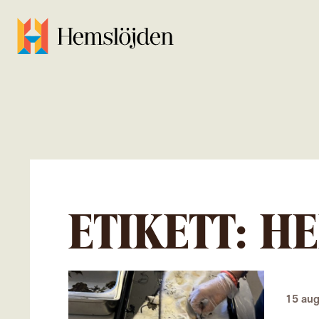
ETIKETT:
HE
15 aug