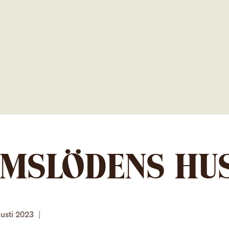
Gå
direkt
till
innehållet
MSLÖDENS HU
usti 2023
|