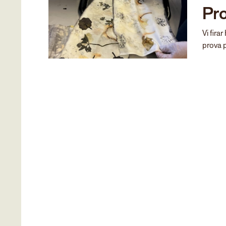
Pr
Vi fir
prova p