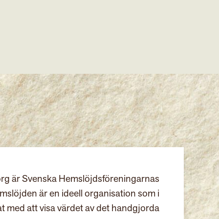
rg är Svenska Hemslöjdsföreningarnas
slöjden är en ideell organisation som i
at med att visa värdet av det handgjorda