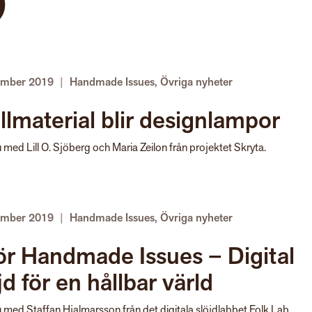
9
ember 2019
|
Handmade Issues
,
Övriga nyheter
llmaterial blir designlampor
u med Lill O. Sjöberg och Maria Zeilon från projektet Skryta.
ember 2019
|
Handmade Issues
,
Övriga nyheter
ör Handmade Issues – Digital
jd för en hållbar värld
u med Staffan Hjalmarsson från det digitala slöjdlabbet Folk Lab.