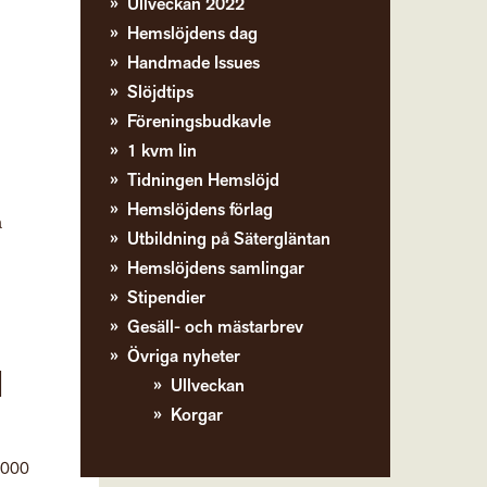
Ullveckan 2022
Hemslöjdens dag
Handmade Issues
Slöjdtips
Föreningsbudkavle
1 kvm lin
Tidningen Hemslöjd
Hemslöjdens förlag
å
Utbildning på Sätergläntan
Hemslöjdens samlingar
Stipendier
Gesäll- och mästarbrev
Övriga nyheter
l
Ullveckan
Korgar
 000