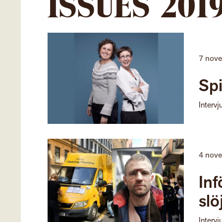
ISSUES 201
7 nov
Spi
Intervj
4 nov
Inf
slö
Intervj