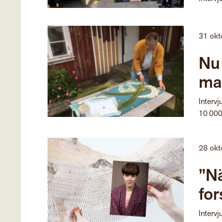
31 ok
Nu
man
Interv
10 000 
28 ok
”Nä
for
Interv