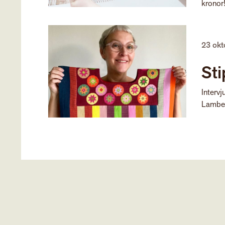
kronor
23 ok
Sti
Intervj
Lamber