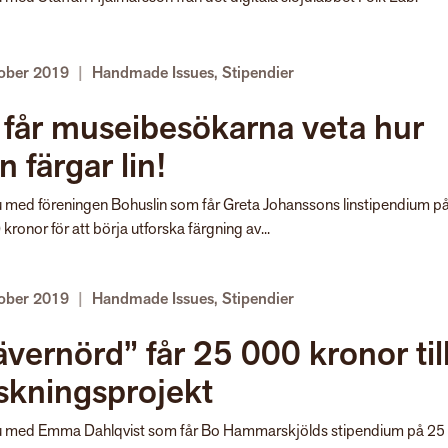
tober 2019
|
Handmade Issues
,
Stipendier
 får museibesökarna veta hur
 färgar lin!
ju med föreningen Bohuslin som får Greta Johanssons linstipendium p
kronor för att börja utforska färgning av...
tober 2019
|
Handmade Issues
,
Stipendier
vernörd” får 25 000 kronor til
skningsprojekt
ju med Emma Dahlqvist som får Bo Hammarskjölds stipendium på 25