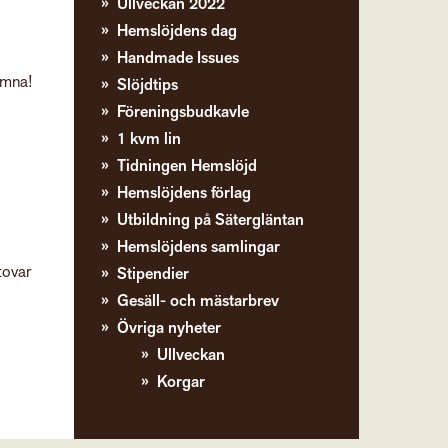
Ullveckan 2022
Hemslöjdens dag
Handmade Issues
komna!
Slöjdtips
Föreningsbudkavle
1 kvm lin
Tidningen Hemslöjd
Hemslöjdens förlag
Utbildning på Sätergläntan
Hemslöjdens samlingar
tovar
Stipendier
Gesäll- och mästarbrev
Övriga nyheter
Ullveckan
Korgar