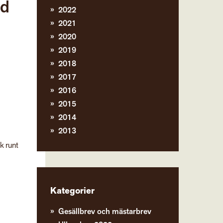
jd
2022
2021
2020
2019
2018
2017
2016
2015
2014
2013
ek runt
Kategorier
Gesällbrev och mästarbrev