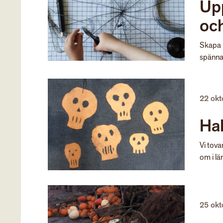
Upp
och
Skapa l
spänna
22 ok
Ha
Vi tova
om i län
25 ok