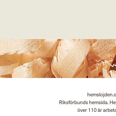
hemslojden.o
Riksförbunds hemsida. Hem
över 110 år arbet