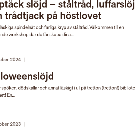
täck slöjd – ståltråd, luffarslö
 trådtjack på höstlovet
äskiga spindelnät och farliga kryp av ståltråd. Välkommen till en
nde workshop där du får skapa dina...
tober 2024
|
lloweenslöjd
r spöken, dödskallar och annat läskigt i ull på tretton (tretton!) bibliot
et! En...
tober 2023
|