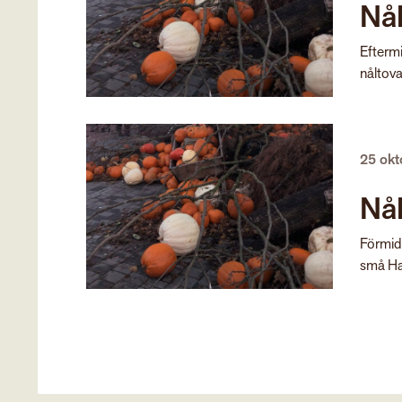
Nå
Efterm
nåltova
25 ok
Nå
Förmid
små Hal