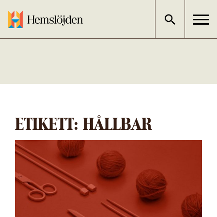
Gå
direkt
till
innehållet
ETIKETT:
HÅLLBAR