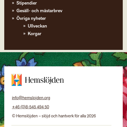
Stipendier
Gesäll- och mästarbrev
Övriga nyheter
Ullveckan
Korgar
info@hemslojden.org
+46 (0)8-545 494 50
© Hemslöjden – slöjd och hantverk för alla 2026