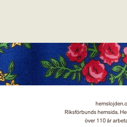
hemslojden.o
Riksförbunds hemsida. Hem
över 110 år arbet