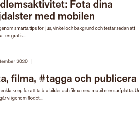
lemsaktivitet: Fota dina
jdalster med mobilen
igenom smarta tips för ljus, vinkel och bakgrund och testar sedan att
 i en gratis...
ptember 2020
|
a, filma, #tagga och publicera
 enkla knep för att ta bra bilder och filma med mobil eller surfplatta. 
år vi igenom flödet...