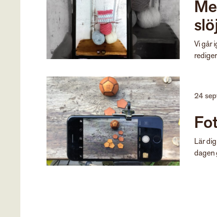
Med
slö
Vi går 
redigera
24 se
Fot
Lär dig
dagen g