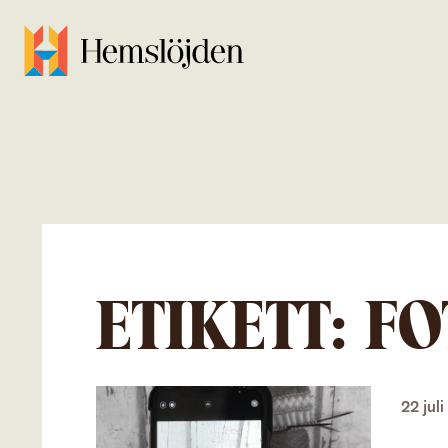
ETIKETT:
FO
22 jul