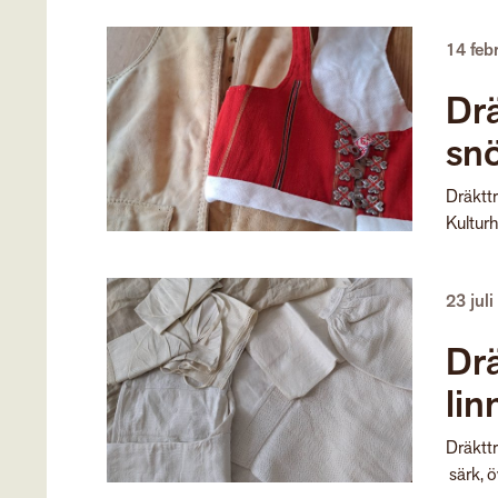
14 feb
Drä
snö
Dräkttr
Kulturh
23 jul
Drä
lin
Dräkttr
särk, öv