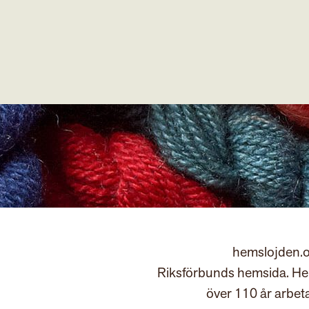
hemslojden.o
Riksförbunds hemsida. Hem
över 110 år arbet