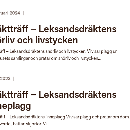
ruari 2024
|
ktträff – Leksandsdräktens
rliv och livstycken
äff – Leksandsdräktens snörliv och livstycken. Vi visar plagg ur
usets samlingar och pratar om snörliv och livstycken...
i 2023
|
ktträff – Leksandsdräktens
neplagg
äff – Leksandsdräktens linneplagg Vi visar plagg och pratar om dom. 
erdel, hattar, skjortor. Vi...