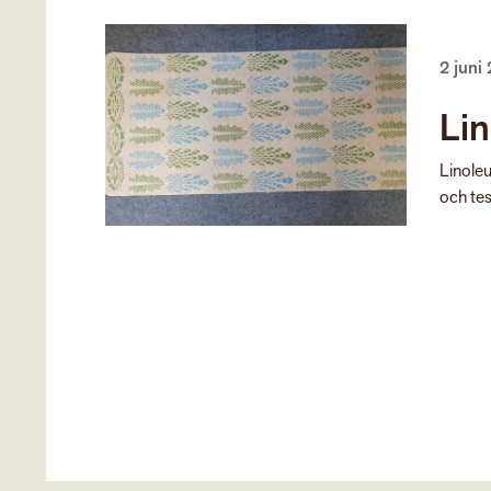
2 juni
Li
Linoleu
och tes