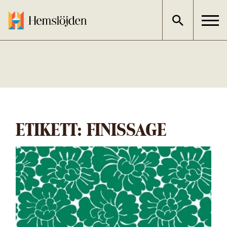
Gå
direkt
till
innehållet
ETIKETT:
FINISSAGE