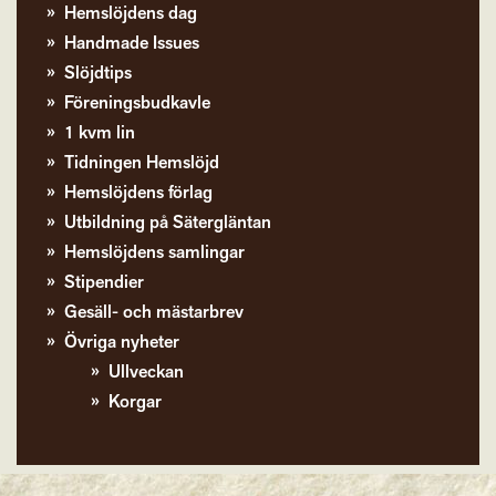
Hemslöjdens dag
Handmade Issues
Slöjdtips
Föreningsbudkavle
1 kvm lin
Tidningen Hemslöjd
Hemslöjdens förlag
Utbildning på Sätergläntan
Hemslöjdens samlingar
Stipendier
Gesäll- och mästarbrev
Övriga nyheter
Ullveckan
Korgar